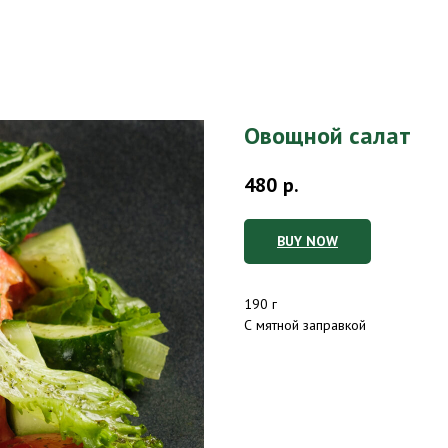
Овощной салат
480
р.
BUY NOW
190 г
С мятной заправкой