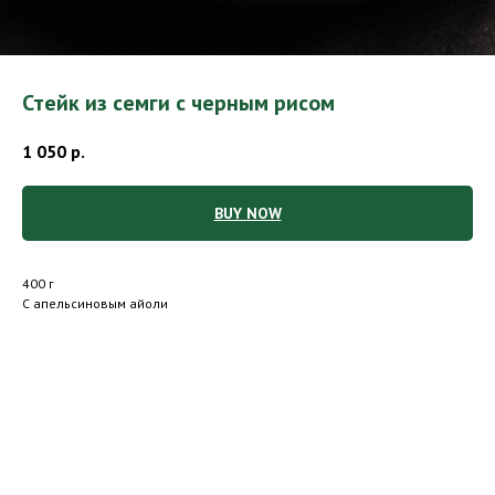
Стейк из семги с черным рисом
1 050
р.
BUY NOW
400 г
С апельсиновым айоли