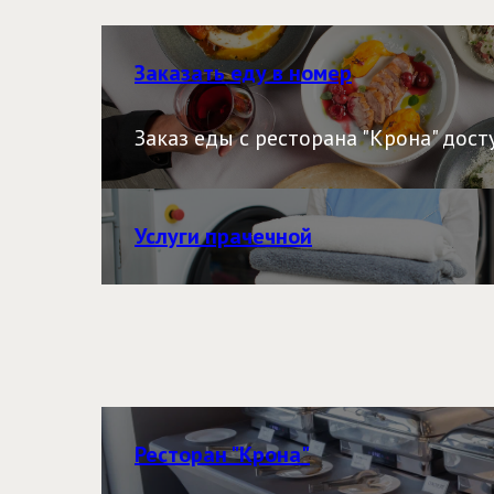
Заказать еду в номер
Заказ еды с ресторана "Крона" досту
Услуги прачечной
Ресторан "Крона"