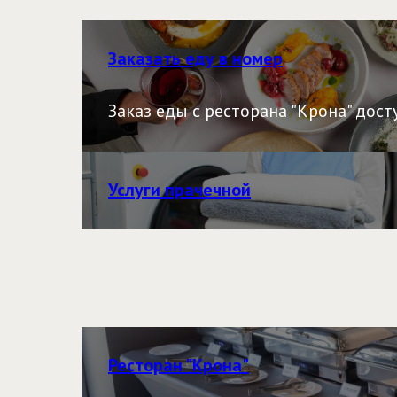
Заказать еду в номер
Заказ еды с ресторана "Крона" досту
Услуги прачечной
Ресторан "Крона"