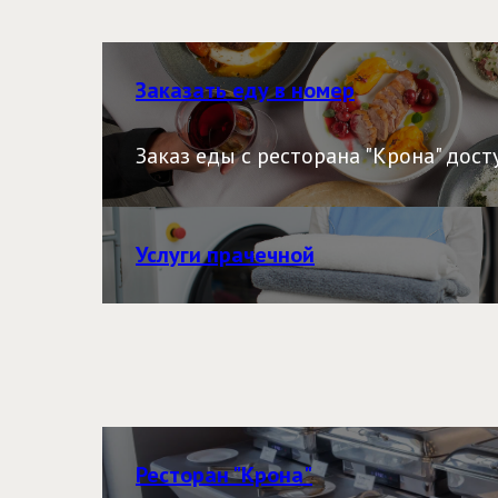
Заказать еду в номер
Заказ еды с ресторана "Крона" досту
Услуги прачечной
Ресторан "Крона"